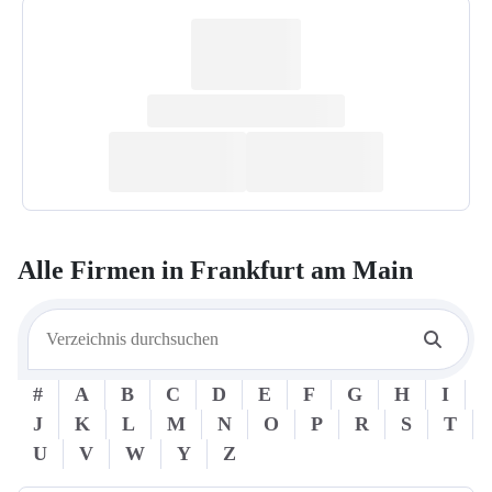
Alle Firmen in
Frankfurt am Main
#
A
B
C
D
E
F
G
H
I
J
K
L
M
N
O
P
R
S
T
U
V
W
Y
Z