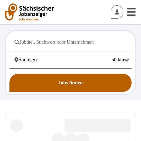
50
km
Jobs finden