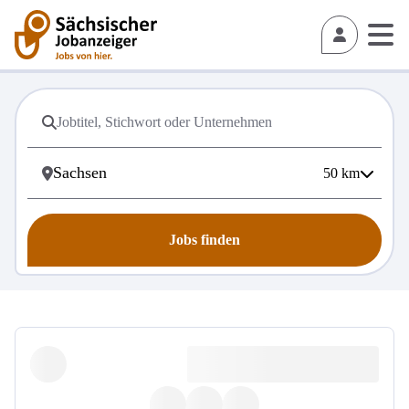
50
km
Jobs finden