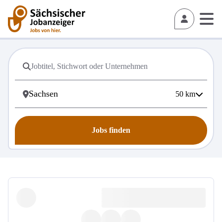
50
km
Jobs finden