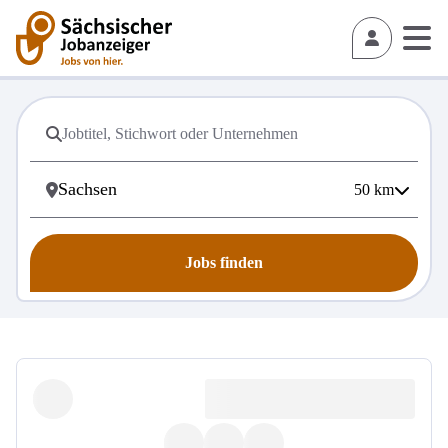
50
km
Jobs finden