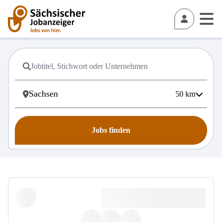
50
km
Jobs finden