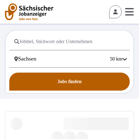
50
km
Jobs finden