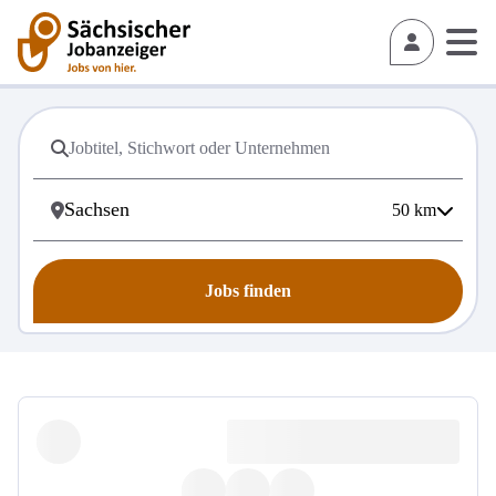
50
km
Jobs finden