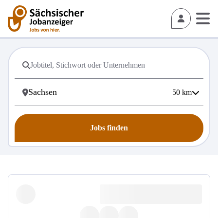
50
km
Jobs finden