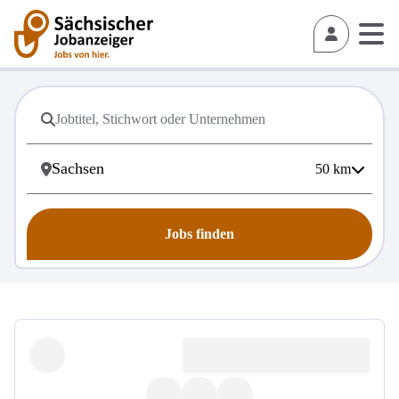
50
km
Jobs finden