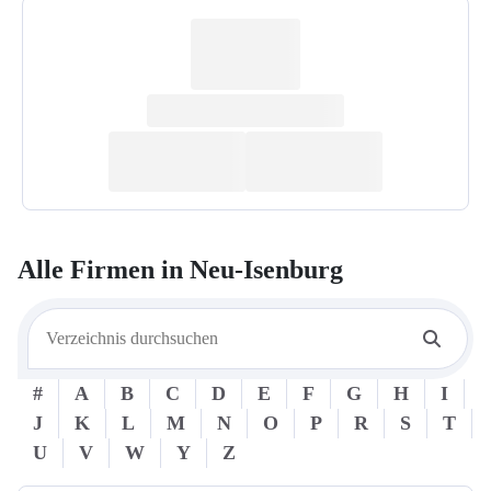
Alle Firmen in
Neu-Isenburg
#
A
B
C
D
E
F
G
H
I
J
K
L
M
N
O
P
R
S
T
U
V
W
Y
Z