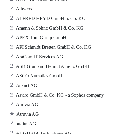
Albwerk
ALFRED HEYD GmbH u. Co. KG
Amann & Söhne GmbH & Co. KG
APEX Tool Group GmbH
API Schmidt-Bretten GmbH & Co. KG
AraCom IT Services AG
ASB Grün­land Helmut Au­renz GmbH
ASCO Numatics GmbH
Asknet AG
Astaro GmbH & Co. KG - a Sophos company
Atruvia AG
Atruvia AG
audius AG
AUGUSTA Technologie AG