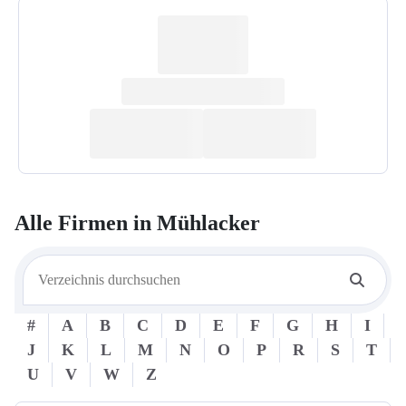
Alle Firmen in
Mühlacker
#
A
B
C
D
E
F
G
H
I
J
K
L
M
N
O
P
R
S
T
U
V
W
Z