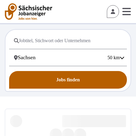
50
km
Jobs finden