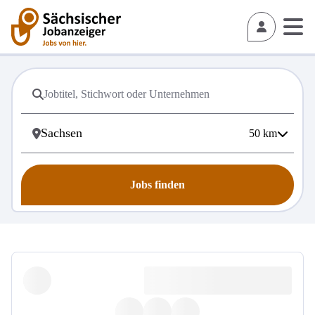
50
km
Jobs finden