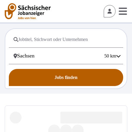
50
km
Jobs finden