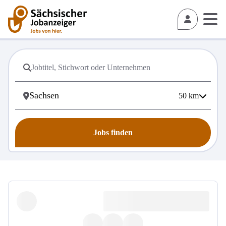
50
km
Jobs finden