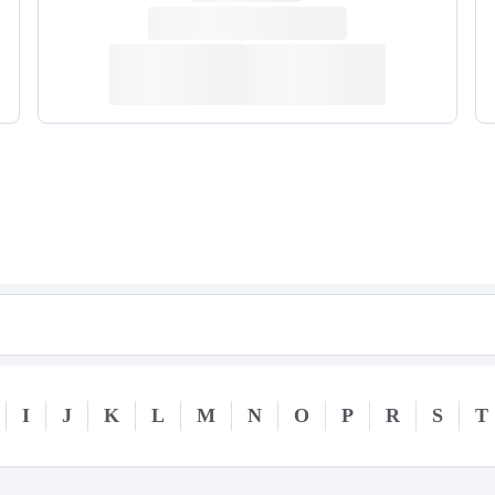
I
J
K
L
M
N
O
P
R
S
T