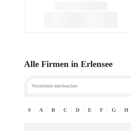
Alle Firmen in
Erlensee
#
A
B
C
D
E
F
G
H