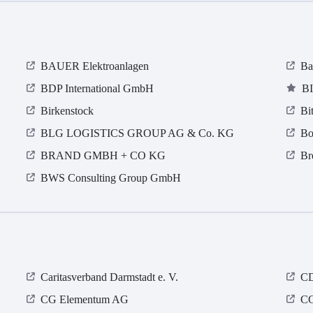
BAUER Elektroanlagen
Ba
BDP International GmbH
B
Birkenstock
Bi
BLG LOGISTICS GROUP AG & Co. KG
Bo
BRAND GMBH + CO KG
Br
BWS Consulting Group GmbH
Caritasverband Darmstadt e. V.
CD
CG Elementum AG
CG