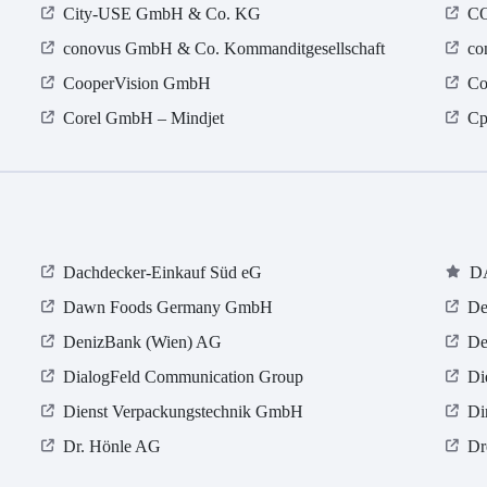
City-USE GmbH & Co. KG
C
conovus GmbH & Co. Kommanditgesellschaft
co
CooperVision GmbH
Co
Corel GmbH – Mindjet
Cp
Dachdecker-Einkauf Süd eG
D
Dawn Foods Germany GmbH
De
DenizBank (Wien) AG
De
DialogFeld Communication Group
Di
Dienst Verpackungstechnik GmbH
Di
Dr. Hönle AG
Dr