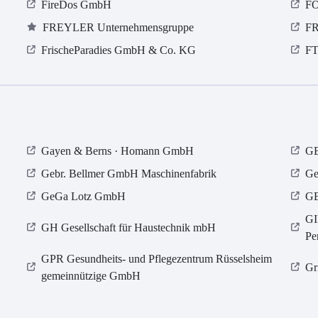
FireDos GmbH
FO
FREYLER Unternehmensgruppe
FR
FrischeParadies GmbH & Co. KG
FT
Gayen & Berns · Homann GmbH
GB
Gebr. Bellmer GmbH Maschinenfabrik
Ge
GeGa Lotz GmbH
GE
GI
GH Gesellschaft für Haustechnik mbH
Pe
GPR Gesundheits- und Pflegezentrum Rüsselsheim
Gr
gemeinnützige GmbH