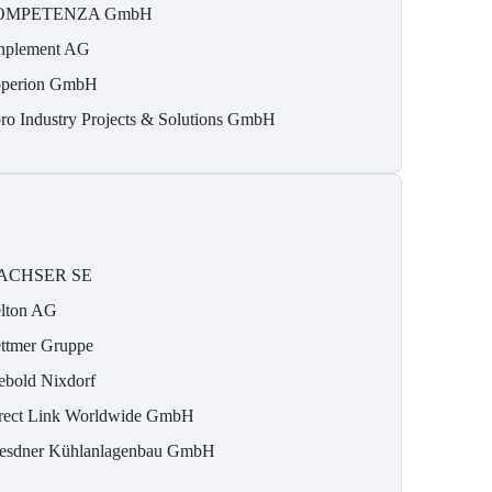
OMPETENZA GmbH
nplement AG
perion GmbH
ro Industry Projects & Solutions GmbH
ACHSER SE
lton AG
ttmer Gruppe
ebold Nixdorf
rect Link Worldwide GmbH
esdner Kühlanlagenbau GmbH