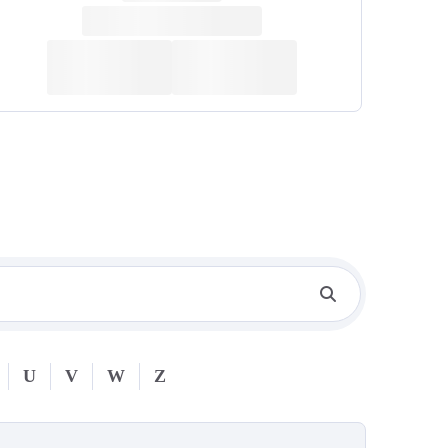
U
V
W
Z