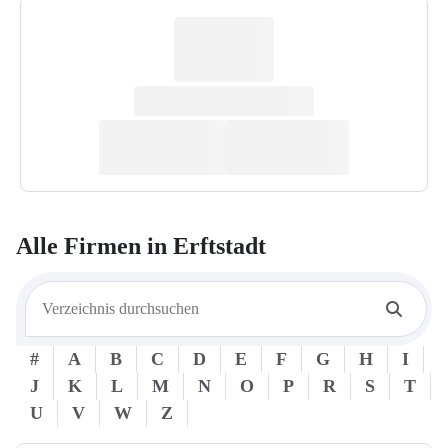
Alle Firmen in
Erftstadt
#
A
B
C
D
E
F
G
H
I
J
K
L
M
N
O
P
R
S
T
U
V
W
Z