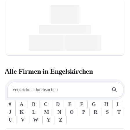
Alle Firmen in
Engelskirchen
#
A
B
C
D
E
F
G
H
I
J
K
L
M
N
O
P
R
S
T
U
V
W
Y
Z