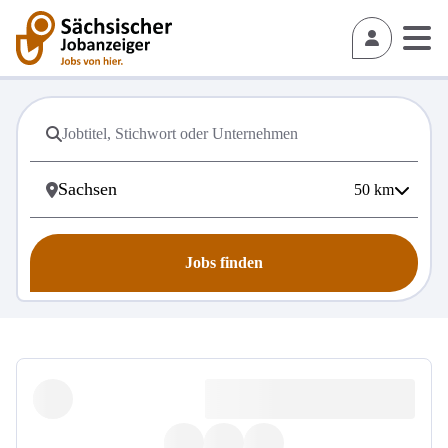
50
km
Jobs finden