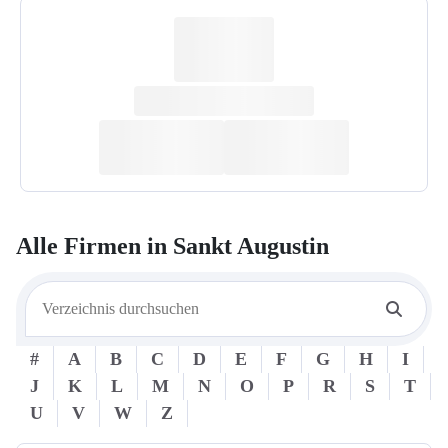
Alle Firmen in
Sankt Augustin
#
A
B
C
D
E
F
G
H
I
J
K
L
M
N
O
P
R
S
T
U
V
W
Z