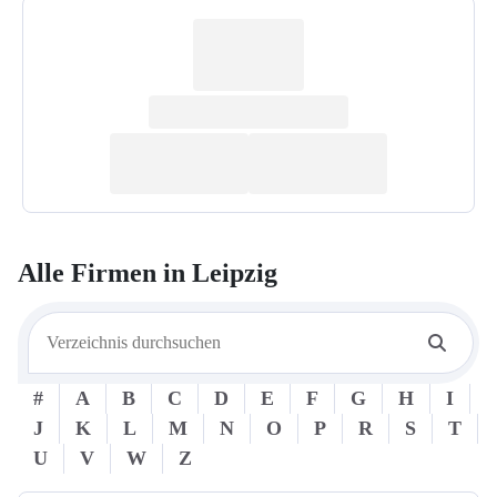
Alle Firmen in
Leipzig
#
A
B
C
D
E
F
G
H
I
J
K
L
M
N
O
P
R
S
T
U
V
W
Z