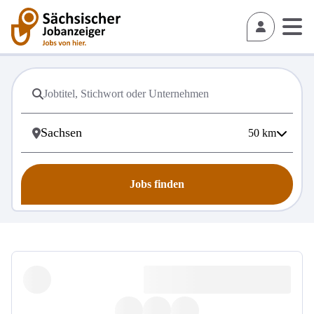
50
km
Jobs finden