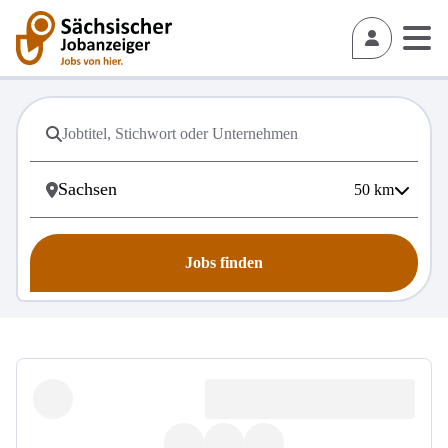
50
km
Jobs finden