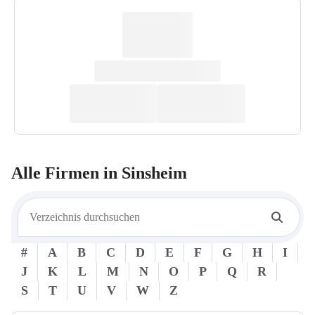
Alle Firmen in
Sinsheim
#
A
B
C
D
E
F
G
H
I
J
K
L
M
N
O
P
Q
R
S
T
U
V
W
Z