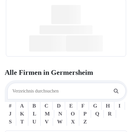
Alle Firmen in
Germersheim
#
A
B
C
D
E
F
G
H
I
J
K
L
M
N
O
P
Q
R
S
T
U
V
W
X
Z