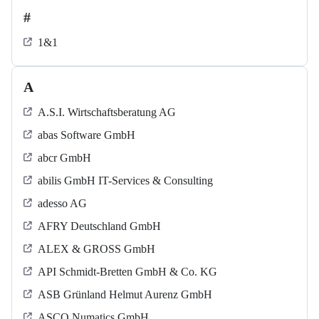
#
1&1
A
A.S.I. Wirtschaftsberatung AG
abas Software GmbH
abcr GmbH
abilis GmbH IT-Services & Consulting
adesso AG
AFRY Deutschland GmbH
ALEX & GROSS GmbH
API Schmidt-Bretten GmbH & Co. KG
ASB Grün­land Helmut Au­renz GmbH
ASCO Numatics GmbH