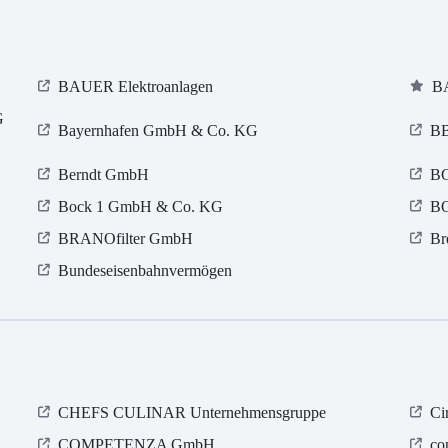
BAUER Elektroanlagen
BA
G
Bayernhafen GmbH & Co. KG
BB
Berndt GmbH
BG
Bock 1 GmbH & Co. KG
BO
BRANOfilter GmbH
Br
Bundeseisenbahnvermögen
CHEFS CULINAR Unternehmensgruppe
Ci
COMPETENZA GmbH
co