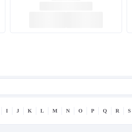
I
J
K
L
M
N
O
P
Q
R
S