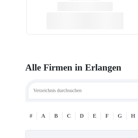
Alle Firmen in
Erlangen
#
A
B
C
D
E
F
G
H