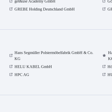
get&use Academy GmbH
Gö
GREBE Holding Deutschland GmbH
G
Hans Segmüller Polstermöbelfabrik GmbH & Co.
Ha
KG
K
HELU KABEL GmbH
Hö
HPC AG
H