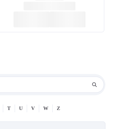
T
U
V
W
Z