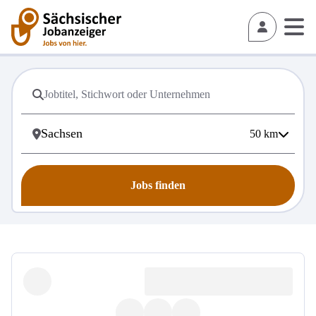
50
km
Jobs finden