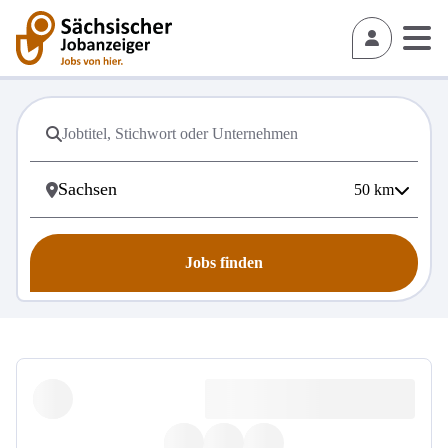
50
km
Jobs finden