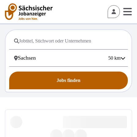
50
km
Jobs finden