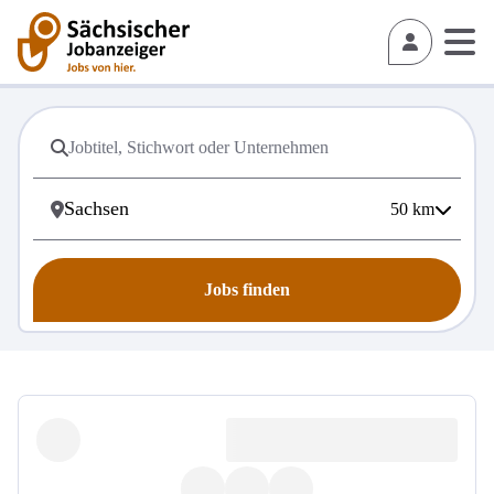
50
km
Jobs finden