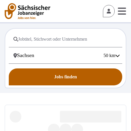
50
km
Jobs finden