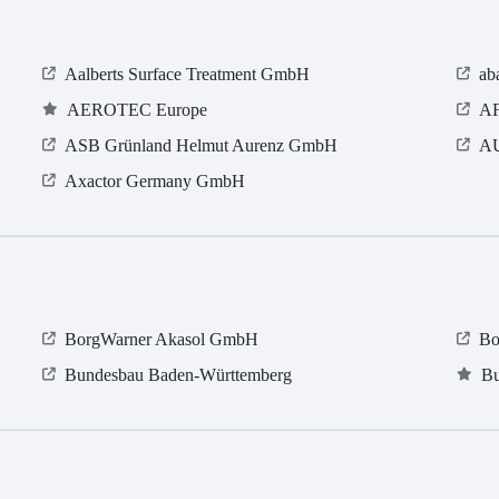
Aalberts Surface Treatment GmbH
ab
AEROTEC Europe
AF
ASB Grün­land Helmut Au­renz GmbH
AU
Axactor Germany GmbH
BorgWarner Akasol GmbH
Bo
Bundesbau Baden-Württemberg
Bu