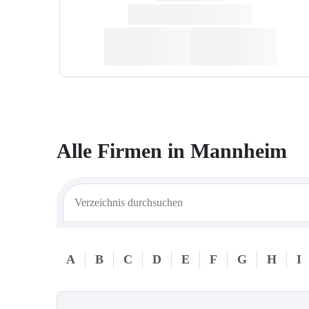
Alle Firmen in
Mannheim
A
B
C
D
E
F
G
H
I