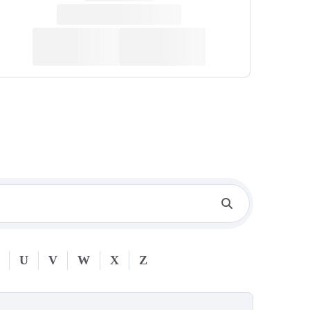
U
V
W
X
Z