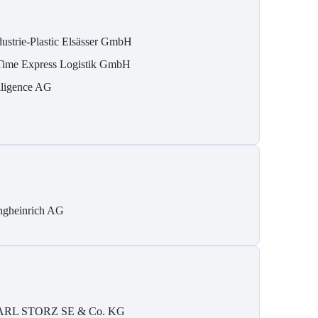
dustrie-Plastic Elsässer GmbH
Time Express Logistik GmbH
elligence AG
ngheinrich AG
RL STORZ SE & Co. KG