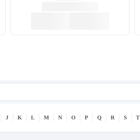
J
K
L
M
N
O
P
Q
R
S
T