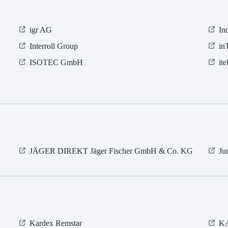
igr AG
In
Interroll Group
in
ISOTEC GmbH
it
JÄGER DIREKT Jäger Fischer GmbH & Co. KG
Ju
Kardex Remstar
KA