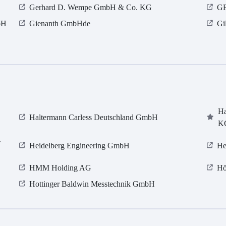
Gerhard D. Wempe GmbH & Co. KG
GF
bH
Gienanth GmbHde
Gi
Ha
Haltermann Carless Deutschland GmbH
K
.
Heidelberg Engineering GmbH
He
HMM Holding AG
Hö
Hottinger Baldwin Messtechnik GmbH