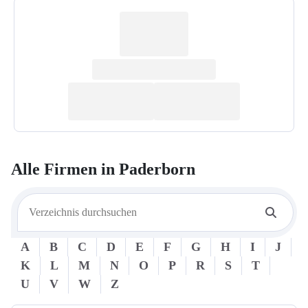
Alle Firmen in
Paderborn
A
B
C
D
E
F
G
H
I
J
K
L
M
N
O
P
R
S
T
U
V
W
Z