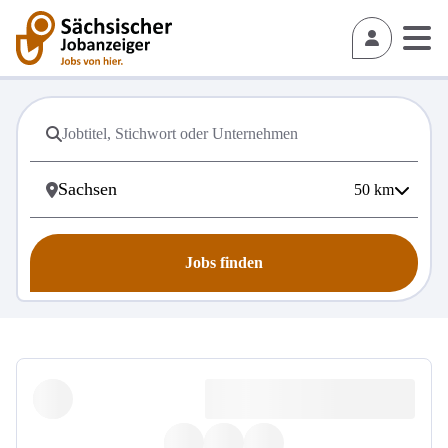
50
km
Jobs finden