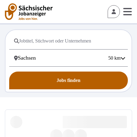
50
km
Jobs finden