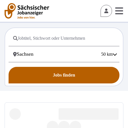
50
km
Jobs finden