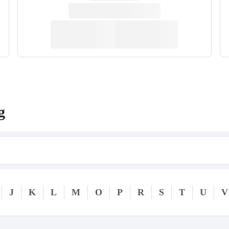
g
J
K
L
M
O
P
R
S
T
U
V