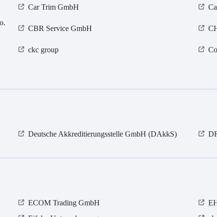
Car Trim GmbH
Ca
o.
CBR Service GmbH
C
ckc group
Co
Deutsche Akkreditierungsstelle GmbH (DAkkS)
D
ECOM Trading GmbH
E