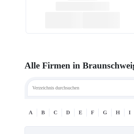
Alle Firmen in
Braunschwei
A
B
C
D
E
F
G
H
I