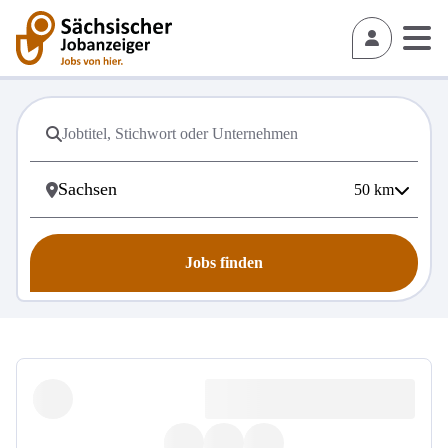
50
km
Jobs finden