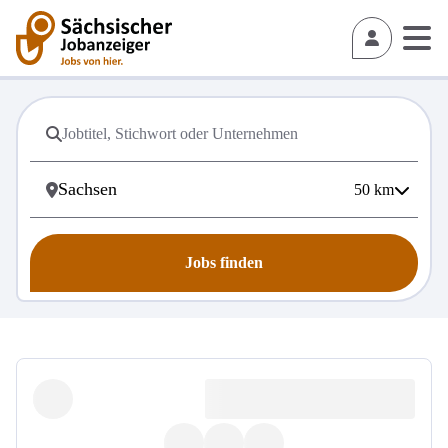
50
km
Jobs finden