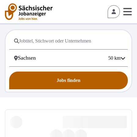
50
km
Jobs finden