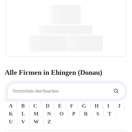
Alle Firmen in
Ehingen (Donau)
A
B
C
D
E
F
G
H
I
J
K
L
M
N
O
P
R
S
T
U
V
W
Z