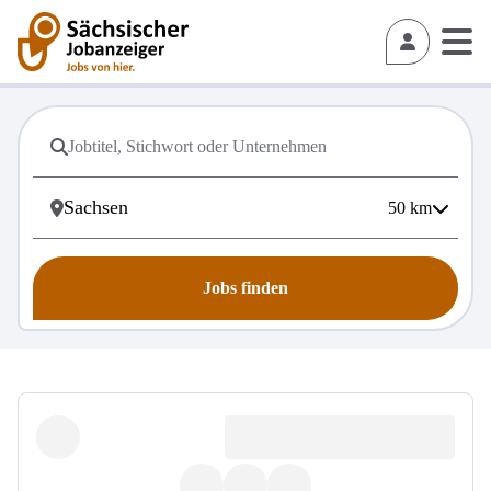
50
km
Jobs finden