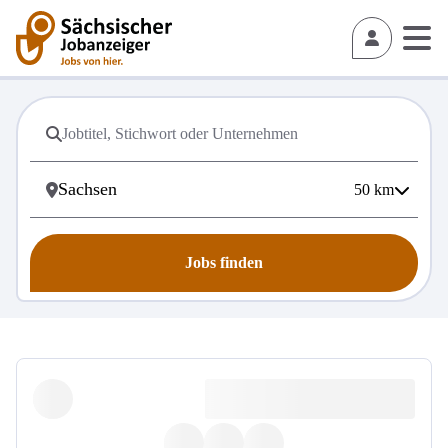
50
km
Jobs finden