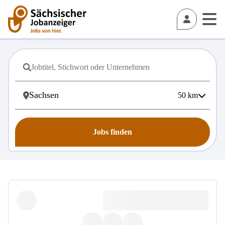
50
km
Jobs finden