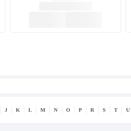
J
K
L
M
N
O
P
R
S
T
U