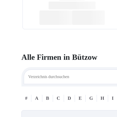
Alle Firmen in
Bützow
#
A
B
C
D
E
G
H
I