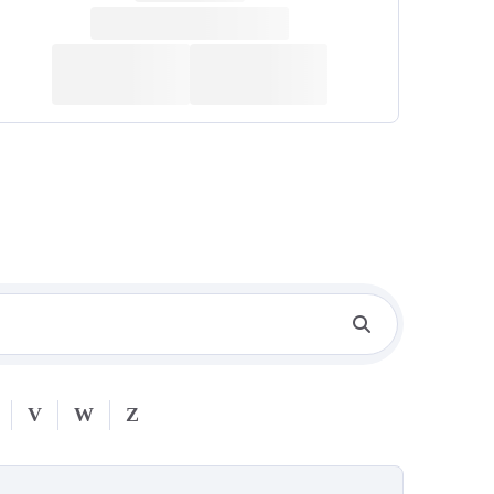
V
W
Z