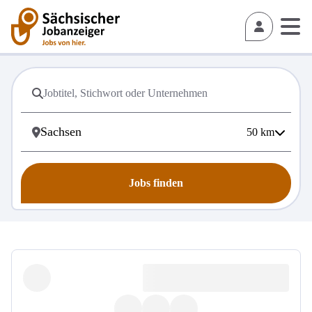
50
km
Jobs finden