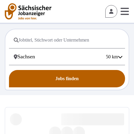
50
km
Jobs finden