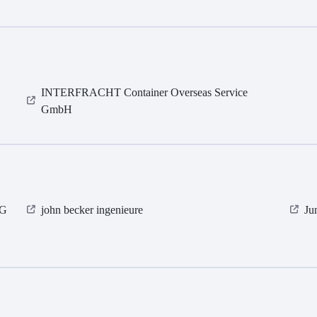
INTERFRACHT Container Overseas Service
GmbH
KG
john becker ingenieure
Ju