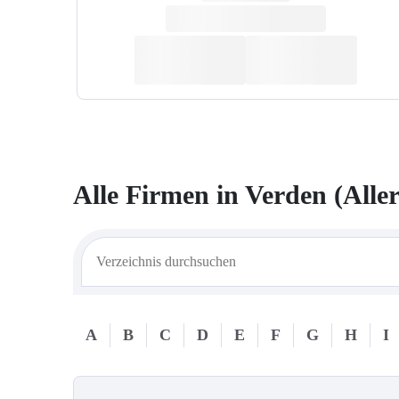
Alle Firmen in
Verden (Aller
A
B
C
D
E
F
G
H
I