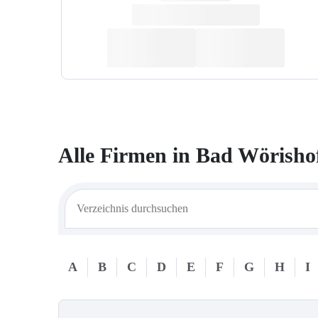
Alle Firmen in
Bad Wörisho
A
B
C
D
E
F
G
H
I