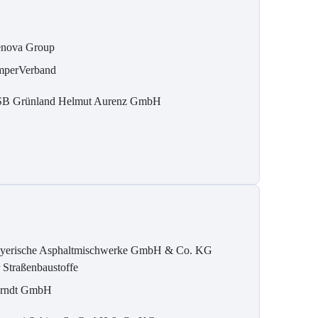
nova Group
perVerband
B Grün­land Helmut Au­renz GmbH
yerische Asphaltmischwerke GmbH & Co. KG
r Straßenbaustoffe
rndt GmbH