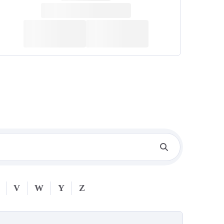
V
W
Y
Z